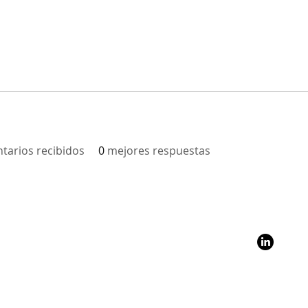
tarios recibidos
0
mejores respuestas
?
Stay Con
y and Resilience
Follo
g
@SantaCl