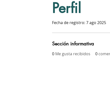
Perfil
Fecha de registro: 7 ago 2025
Sección informativa
0
Me gusta recibidos
0
comen
Have questions or comments
Email the Office of Sustainabilit
at
sustainability@ceo.sccgov.or