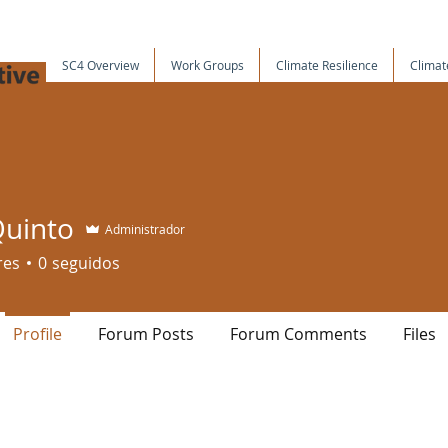
SC4 Overview
Work Groups
Climate Resilience
Climat
Quinto
Administrador
res
0
seguidos
Profile
Forum Posts
Forum Comments
Files