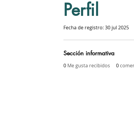
Perfil
Fecha de registro: 30 jul 2025
Sección informativa
0
Me gusta recibidos
0
comen
Have questions or comments
Email the Office of Sustainabilit
at
sustainability@ceo.sccgov.or