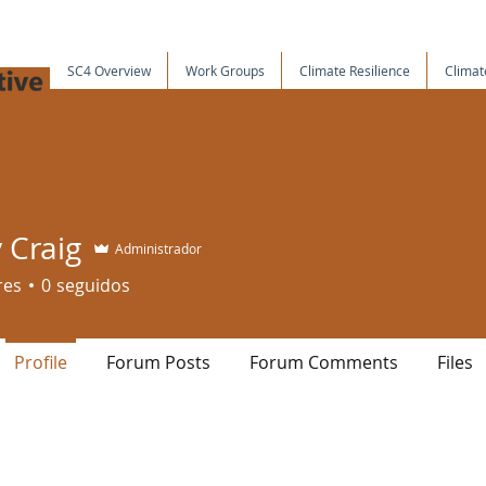
SC4 Overview
Work Groups
Climate Resilience
Climat
 Craig
Administrador
res
0
seguidos
Profile
Forum Posts
Forum Comments
Files