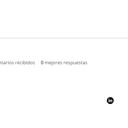
tarios recibidos
0
mejores respuestas
?
Stay Con
y and Resilience
Follo
g
@SantaCl